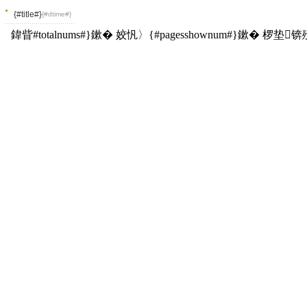
{#title#}
{#dtime#}
鍏眥#totalnums#}鏉� 姣忛〉{#pagesshownum#}鏉� 椤垫锛歿#pag